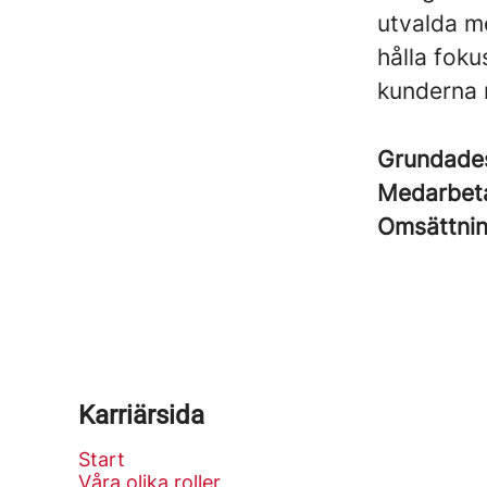
utvalda m
hålla foku
kunderna 
Grundad
Medarbet
Omsättni
Karriärsida
Start
Våra olika roller