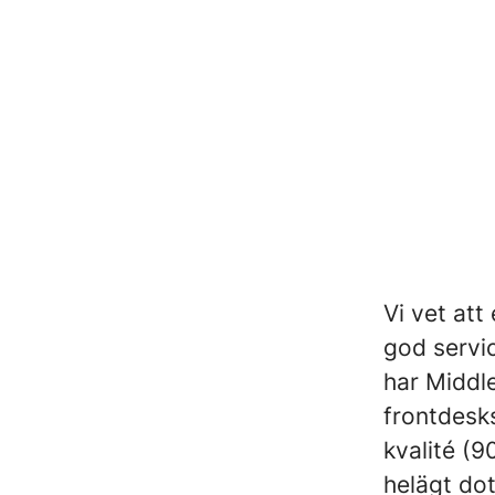
Middlepoint Servicediplomerin
Vi vet att
god servi
har Middle
frontdesk
kvalité (9
helägt do