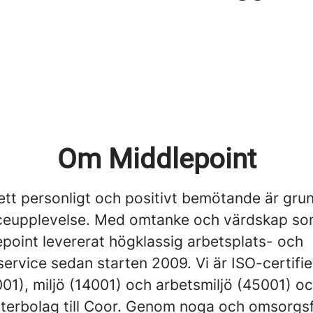
g
Om Middlepoint
 ett personligt och positivt bemötande är grun
ceupplevelse. Med omtanke och värdskap so
point levererat högklassig arbetsplats- och
service sedan starten 2009. Vi är ISO-certifi
001), miljö (14001) och arbetsmiljö (45001) oc
tterbolag till Coor. Genom noga och omsorgsf