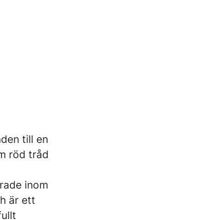
den till en
m röd tråd
erade inom
h är ett
ullt