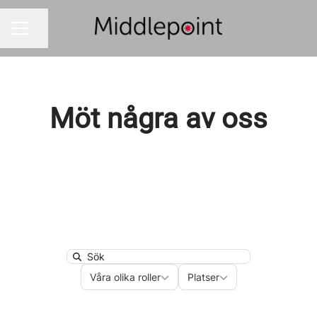
Dela sidan
KARRIÄRMENY
Möt några av oss
Search
Våra olika roller
Platser
Våra olika roller
Platser